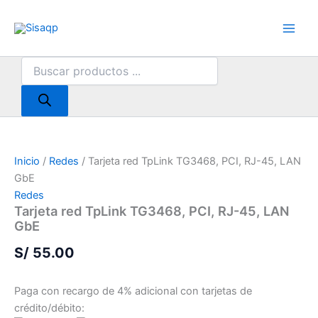
Ir
al
contenido
Búsqueda
de
productos
Inicio
/
Redes
/ Tarjeta red TpLink TG3468, PCI, RJ-45, LAN
GbE
Redes
Tarjeta red TpLink TG3468, PCI, RJ-45, LAN
GbE
S/
55.00
Paga con recargo de 4% adicional con tarjetas de
crédito/débito: