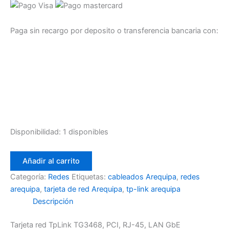
Paga sin recargo por deposito o transferencia bancaria con:
Disponibilidad:
1 disponibles
Tarjeta
Añadir al carrito
red
TpLink
Categoría:
Redes
Etiquetas:
cableados Arequipa
,
redes
TG3468,
arequipa
,
tarjeta de red Arequipa
,
tp-link arequipa
PCI,
Descripción
RJ-
45,
Tarjeta red TpLink TG3468, PCI, RJ-45, LAN GbE
LAN