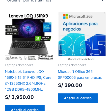
Laptops Notebooks
Laptops Notebooks
Notebook Lenovo LOQ
Microsoft Office 365
15IRX9 15.6″ FHD IPS, Core
SPP00005 para empresas
i7-13650HX 2.6/4.9GHz
S/
390.00
12GB DDR5-4800MHz
S/
3,950.00
Añadir al carrito
Añadir al carrito