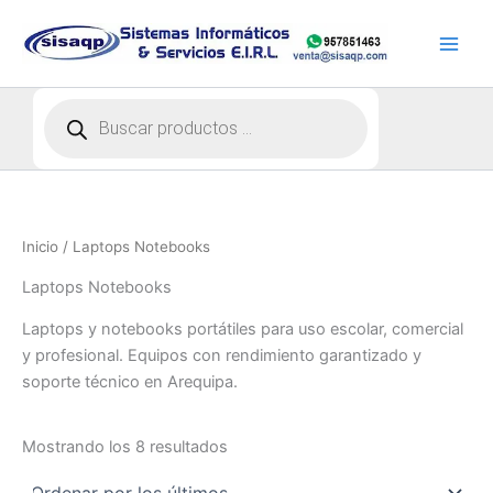
Ir
al
contenido
Búsqueda
de
productos
Inicio
/ Laptops Notebooks
Laptops Notebooks
Laptops y notebooks portátiles para uso escolar, comercial
y profesional. Equipos con rendimiento garantizado y
soporte técnico en Arequipa.
Ordenado
Mostrando los 8 resultados
por
los
últimos