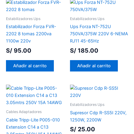
Estabilizadores Ups
Estabilizadores Ups
Estabilizador Forza FVR-
Ups Forza NT-752U
2202 8 tomas 2200va
750VA/375W 220V 6-NEMA
1100w 220v
RJ11 45-65Hz
S/
95.00
S/
185.00
Añadir al carrito
Añadir al carrito
Estabilizadores Ups
Cables Adaptadores
Supresor Cdp R-SS5I 220V,
Cable Tripp-Lite P005-010
1250W, 2200W
Extension C14 a C13
S/
25.00