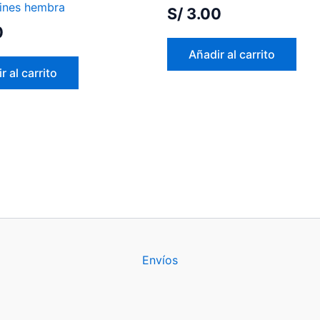
pines hembra
S/
3.00
0
Añadir al carrito
r al carrito
Envíos