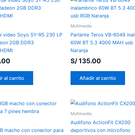
Multimedia
de video Soyo SY-R5 230 LP
Parlante Teros VB-6049 ina
eon 2GB DDR3
60W BT 5.3 4000 MAH usb
/HDMI
Naranja
.00
S/
135.00
r al carrito
Añadir al carrito
Multimedia
Audifono ActionFit CX200
B macho con conector para
deportivos con microfono