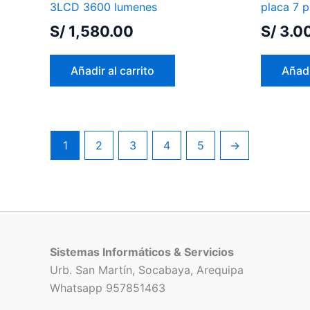
3LCD 3600 lumenes
placa 7 
S/
1,580.00
S/
3.0
Añadir al carrito
Añadi
1
2
3
4
5
→
Sistemas Informáticos & Servicios
Urb. San Martín, Socabaya, Arequipa
Whatsapp 957851463