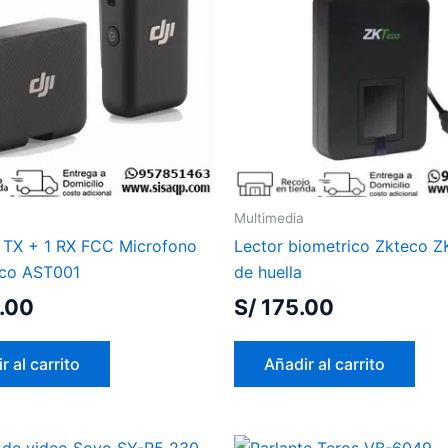
Multimedia
1 TX + 1 RX FCC Microfono
Lector biometrico Zkteco 
ico AST001
de huella
.00
S/
175.00
r al carrito
Añadir al carrito