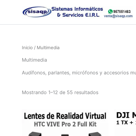
Ir
al
contenido
Inicio
/ Multimedia
Multimedia
Audífonos, parlantes, micrófonos y accesorios mu
Ordenado
Mostrando 1–12 de 55 resultados
por
los
últimos