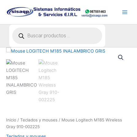
Ir
al
contenido
Búsqueda
de
productos
Inicio
/
Teclados y mouses
/ Mouse Logitech M185 Wireless
Gray 910-002225
Teclados y mouses