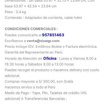
Dimensiones : Sin base 53.97 x 32.13 x 23.64 cm, Con
base 53.97 x 42.54 x 23.64 cm
Peso : 3.4 kg
Contenido : Adaptador de corriente, cable hdmi
CONDICIONES COMERCIALES :
957851463
Puedes comunicarte al
Escríbenos a
venta@sisaqp.com
Precio incluye IGV. Emitimos Boleta o Factura electrónica.
Garantía del Representante en Perú.
Oficina
Horario de Atención en
: Lunes a Viernes 9.00 a
18.30 horas y Sábados 9.00 a 13.00 horas
Puedes recoger el producto o hacemos delivery con costo
adicional.
Compras mayores a S/ 300.00, son Gratis
Hacemos envíos a todo el Perú
Medio de Pago : Yape, Plin, Tarjetas de crédito (4%
adicional) ó Transferencias Bancarias :