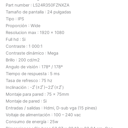
Part number : LS24R350FZNXZA
Tamaño de pantalla : 24 pulgadas
Tipo : IPS
Proporción : Wide
Resolucion max : 1920 x 1080
Full hd : Si
Contraste : 1 000:1
Contraste dinámico : Mega
Brillo : 200 cd/m2
Angulo de visión : 178º / 178º
Tiempo de respuesta : 5 ms
Tasa de refresco : 75 hz
Inclinación : -2 ̊(±2 ̊)~22 ̊(±2 ̊)
Montaje para pared : 75 x 75mm
Montaje de pared : Si
Entradas / salidas : Hdmi, D-sub vga (15 pines)
Voltaje de alimentación : 100 – 240 vac
Consumo de energía : 25w