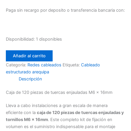
Paga sin recargo por deposito o transferencia bancaria con:
Disponibilidad:
1 disponibles
Caja
Añadir al carrito
de
120
Categoría:
Redes cableados
Etiqueta:
Cableado
piezas
estructurado arequipa
de
Descripción
tuercas
enjauladas
Caja de 120 piezas de tuercas enjauladas M6 x 16mm
M6
x
16mm
Lleva a cabo instalaciones a gran escala de manera
cantidad
eficiente con la
caja de 120 piezas de tuercas enjauladas y
tornillos M6 x 16mm
. Este completo kit de fijación en
volumen es el suministro indispensable para el montaje