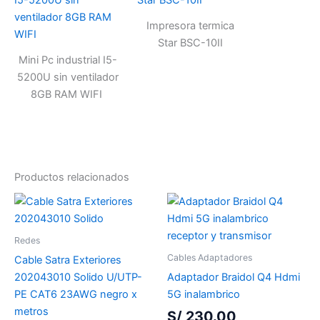
Impresora termica
Star BSC-10II
Mini Pc industrial I5-
5200U sin ventilador
8GB RAM WIFI
Productos relacionados
Redes
Cables Adaptadores
Cable Satra Exteriores
202043010 Solido U/UTP-
Adaptador Braidol Q4 Hdmi
PE CAT6 23AWG negro x
5G inalambrico
metros
S/
230.00