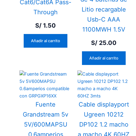
Cat6/Cat6A Pass-
Litio recargable
Through
Usb-C AAA
S/
1.50
1100MWH 1.5V
Añadir al carrito
S/
25.00
Añadir al carrito
Fuente
Cable displayport
Grandstream 5v
Ugreen 10212
5V/600MAPSU
DP102 1.2 macho
0.6amperios
a macho 4K 60HZ