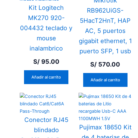
Mikrotik
Kit Logitech
RB962UiGS-
MK270 920-
5HacT2HnT, HAP
004432 teclado y
AC, 5 puertos
mouse
gigabit ethernet, 1
inalambrico
puerto SFP, 1 usb
S/
95.00
S/
570.00
Añadir al carrito
Añadir al carrito
Conector RJ45
Pujimax 18650 Kit
blindado
de 4 baterias de