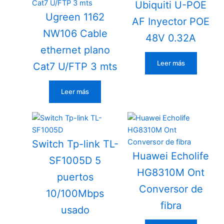
Ubiquiti U-POE
Ugreen 1162
AF Inyector POE
NW106 Cable
48V 0.32A
ethernet plano
Leer más
Cat7 U/FTP 3 mts
Leer más
Switch Tp-link TL-
Huawei Echolife
SF1005D 5
HG8310M Ont
puertos
Conversor de
10/100Mbps
fibra
usado