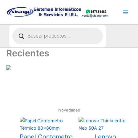
Ir
al
contenido
Búsqueda
de
productos
Recientes
Novedades
Papel Contometro
Lenovo