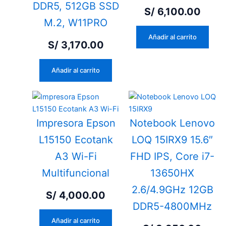
DDR5, 512GB SSD
S/
6,100.00
M.2, W11PRO
Añadir al carrito
S/
3,170.00
Añadir al carrito
Impresora Epson
Notebook Lenovo
L15150 Ecotank
LOQ 15IRX9 15.6″
A3 Wi-Fi
FHD IPS, Core i7-
Multifuncional
13650HX
2.6/4.9GHz 12GB
S/
4,000.00
DDR5-4800MHz
Añadir al carrito