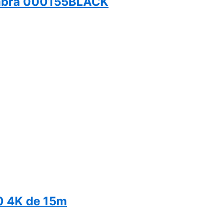
embra 000155BLACK
0 4K de 15m