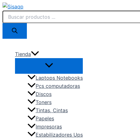
Ir
Búsqueda
al
de
contenido
productos
Tienda
Laptops Notebooks
Pcs computadoras
Discos
Toners
Tintas, Cintas
Papeles
Impresoras
Estabilizadores Ups