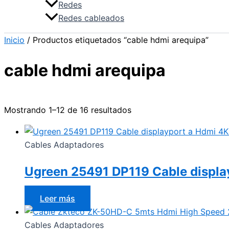
Redes
Redes cableados
Inicio
/ Productos etiquetados “cable hdmi arequipa”
cable hdmi arequipa
Ordenado
Mostrando 1–12 de 16 resultados
por
los
Cables Adaptadores
últimos
Ugreen 25491 DP119 Cable displa
Leer más
Cables Adaptadores