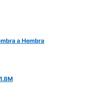
embra a Hembra
1.8M