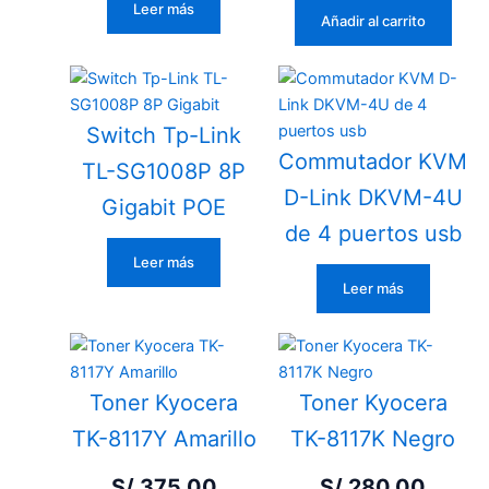
Leer más
Añadir al carrito
Switch Tp-Link
Commutador KVM
TL-SG1008P 8P
D-Link DKVM-4U
Gigabit POE
de 4 puertos usb
Leer más
Leer más
Toner Kyocera
Toner Kyocera
TK-8117Y Amarillo
TK-8117K Negro
S/
375.00
S/
280.00