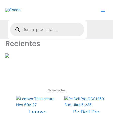
Ir
al
contenido
Búsqueda
de
productos
Recientes
Novedades
Lenovo
Pc Dell Pro