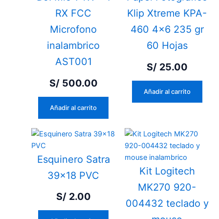
RX FCC
Klip Xtreme KPA-
Microfono
460 4×6 235 gr
inalambrico
60 Hojas
AST001
S/
25.00
S/
500.00
Añadir al carrito
Añadir al carrito
Esquinero Satra
Kit Logitech
39×18 PVC
MK270 920-
S/
2.00
004432 teclado y