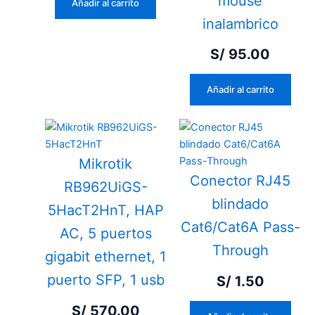
mouse
Añadir al carrito
inalambrico
S/
95.00
Añadir al carrito
Mikrotik
Conector RJ45
RB962UiGS-
blindado
5HacT2HnT, HAP
Cat6/Cat6A Pass-
AC, 5 puertos
Through
gigabit ethernet, 1
puerto SFP, 1 usb
S/
1.50
S/
570.00