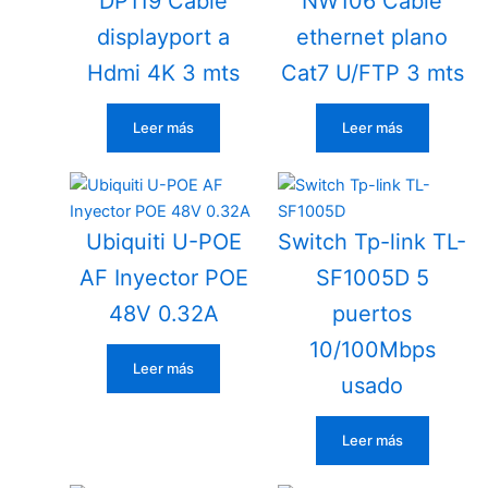
DP119 Cable
NW106 Cable
displayport a
ethernet plano
Hdmi 4K 3 mts
Cat7 U/FTP 3 mts
Leer más
Leer más
Ubiquiti U-POE
Switch Tp-link TL-
AF Inyector POE
SF1005D 5
48V 0.32A
puertos
10/100Mbps
Leer más
usado
Leer más