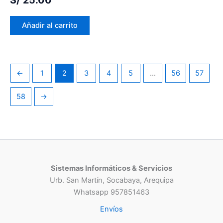
Añadir al carrito
←
1
2
3
4
5
…
56
57
58
→
Sistemas Informáticos & Servicios
Urb. San Martín, Socabaya, Arequipa
Whatsapp 957851463
Envíos