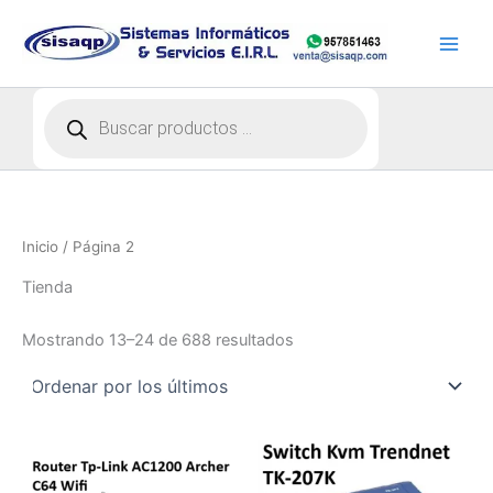
Ir
al
contenido
Búsqueda
de
productos
Inicio
/ Página 2
Tienda
Ordenado
Mostrando 13–24 de 688 resultados
por
los
últimos