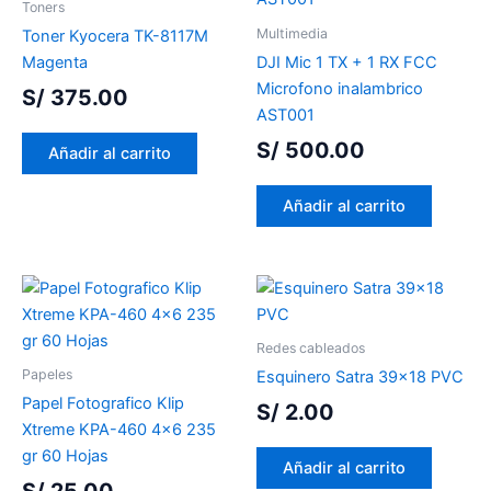
Toners
Multimedia
Toner Kyocera TK-8117M
Magenta
DJI Mic 1 TX + 1 RX FCC
Microfono inalambrico
S/
375.00
AST001
S/
500.00
Añadir al carrito
Añadir al carrito
Redes cableados
Papeles
Esquinero Satra 39×18 PVC
Papel Fotografico Klip
S/
2.00
Xtreme KPA-460 4×6 235
gr 60 Hojas
Añadir al carrito
S/
25.00