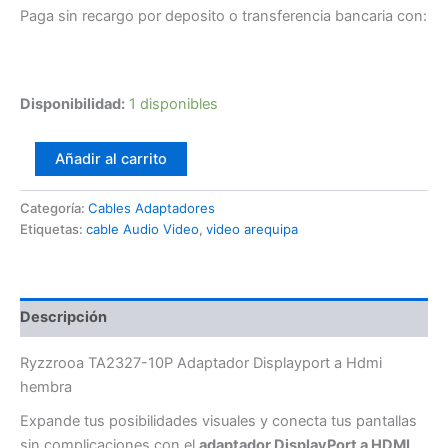
Paga sin recargo por deposito o transferencia bancaria con:
Disponibilidad:
1 disponibles
Ryzzrooa
Añadir al carrito
TA2327-
10P
Categoría:
Cables Adaptadores
Adaptador
Etiquetas:
cable Audio Video
,
video arequipa
Displayport
a
Hdmi
hembra
cantidad
Descripción
Ryzzrooa TA2327-10P Adaptador Displayport a Hdmi
hembra
Expande tus posibilidades visuales y conecta tus pantallas
sin complicaciones con el
adaptador DisplayPort a HDMI