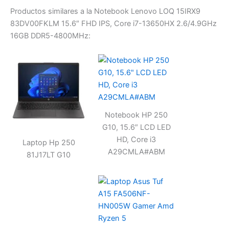
Productos similares a la Notebook Lenovo LOQ 15IRX9
83DV00FKLM 15.6″ FHD IPS, Core i7-13650HX 2.6/4.9GHz
16GB DDR5-4800MHz:
Notebook HP 250
G10, 15.6″ LCD LED
HD, Core i3
Laptop Hp 250
A29CMLA#ABM
81J17LT G10