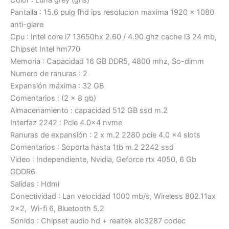
Pantalla : 15.6 pulg fhd ips resolucion maxima 1920 x 1080
anti-glare
Cpu : Intel core i7 13650hx 2.60 / 4.90 ghz cache l3 24 mb,
Chipset Intel hm770
Memoria : Capacidad 16 GB DDR5, 4800 mhz, So-dimm
Numero de ranuras : 2
Expansión máxima : 32 GB
Comentarios : (2 x 8 gb)
Almacenamiento : capacidad 512 GB ssd m.2
Interfaz 2242 : Pcie 4.0×4 nvme
Ranuras de expansión : 2 x m.2 2280 pcie 4.0 x4 slots
Comentarios : Soporta hasta 1tb m.2 2242 ssd
Video : Independiente, Nvidia, Geforce rtx 4050, 6 Gb
GDDR6
Salidas : Hdmi
Conectividad : Lan velocidad 1000 mb/s, Wireless 802.11ax
2×2, Wi-fi 6, Bluetooth 5.2
Sonido : Chipset audio hd + realtek alc3287 codec