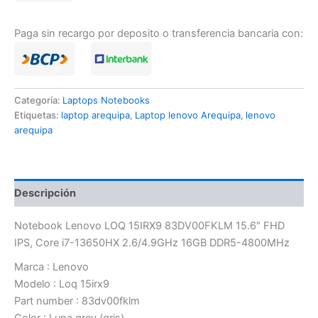
Paga sin recargo por deposito o transferencia bancaria con:
Categoría:
Laptops Notebooks
Etiquetas:
laptop arequipa
,
Laptop lenovo Arequipa
,
lenovo
arequipa
Descripción
Notebook Lenovo LOQ 15IRX9 83DV00FKLM 15.6″ FHD
IPS, Core i7-13650HX 2.6/4.9GHz 16GB DDR5-4800MHz
Marca : Lenovo
Modelo : Loq 15irx9
Part number : 83dv00fklm
Color : Luna grey (gris)