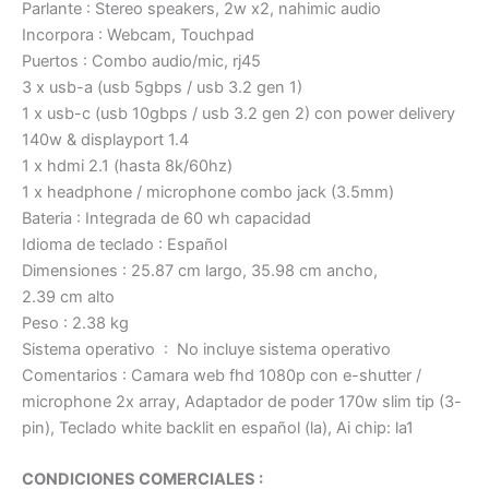
Parlante : Stereo speakers, 2w x2, nahimic audio
Incorpora : Webcam, Touchpad
Puertos : Combo audio/mic, rj45
3 x usb-a (usb 5gbps / usb 3.2 gen 1)
1 x usb-c (usb 10gbps / usb 3.2 gen 2) con power delivery
140w & displayport 1.4
1 x hdmi 2.1 (hasta 8k/60hz)
1 x headphone / microphone combo jack (3.5mm)
Bateria : Integrada de 60 wh capacidad
Idioma de teclado : Español
Dimensiones : 25.87 cm largo, 35.98 cm ancho,
2.39 cm alto
Peso : 2.38 kg
Sistema operativo : No incluye sistema operativo
Comentarios : Camara web fhd 1080p con e-shutter /
microphone 2x array, Adaptador de poder 170w slim tip (3-
pin), Teclado white backlit en español (la), Ai chip: la1
CONDICIONES COMERCIALES :