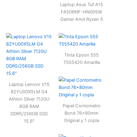
Laptop Asus Tuf A15
FA506NF-HN005W
Gamer Amd Ryzen 5
Tinta Epson 555
T555420 Amarilla
Laptop Lenovo V15
82YU00X5LM G4
Athlon Silver 7120U
Papel Contometro
8GB RAM
Bond 76x80mm
DDR5/256GB SSD
Original y 1 copia
15.6″